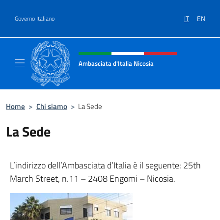
Salta al contenuto
IT
EN
Governo Italiano
Intestazione sito, social e menù
Ambasciata d'Italia Nicosia
Sito Ufficiale Ambasciata d'Italia a Cipro
Home
>
Chi siamo
>
La Sede
La Sede
L’indirizzo dell’Ambasciata d’Italia è il seguente: 25th
March Street, n.11 – 2408 Engomi – Nicosia.