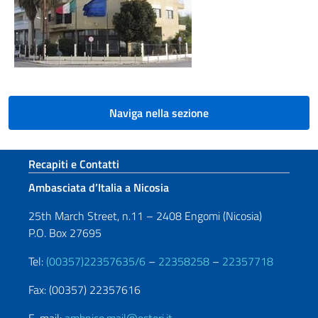
Naviga nella sezione
Sezione footer
Recapiti e Contatti
Ambasciata d’Italia a Nicosia
25th March Street, n.11 – 2408 Engomi (Nicosia)
P.O. Box 27695
Tel:
(00357)22357635/6
–
22358258
–
22357718
Fax: (00357) 22357616